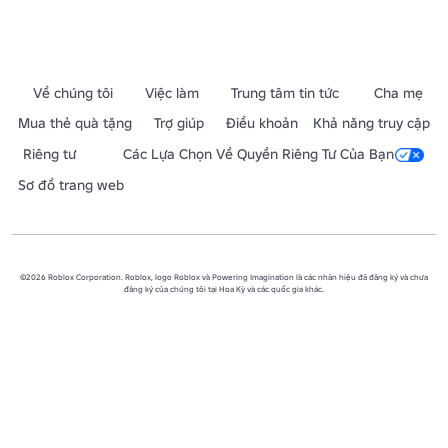
Về chúng tôi
Việc làm
Trung tâm tin tức
Cha mẹ
Mua thẻ quà tặng
Trợ giúp
Điều khoản
Khả năng truy cập
Riêng tư
Các Lựa Chọn Về Quyền Riêng Tư Của Bạn
Sơ đồ trang web
©2026 Roblox Corporation. Roblox, logo Roblox và Powering Imagination là các nhãn hiệu đã đăng ký và chưa
đăng ký của chúng tôi tại Hoa Kỳ và các quốc gia khác.