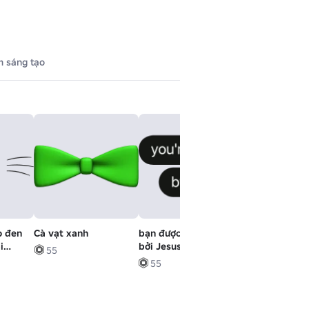
 sáng tạo
o đen
Cà vạt xanh
bạn được yêu thương
Nhảy Siêu An
i
bởi Jesus Christian
55
t lông
text bubble
55