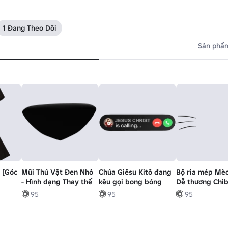
1 Đang Theo Dõi
Sản phẩm
 [Góc
Mũi Thú Vật Đen Nhỏ
Chúa Giêsu Kitô đang
Bộ ria mép Mè
- Hình dạng Thay thế
kêu gọi bong bóng
Dễ thương Chib
Kawaii Động vậ
95
95
95