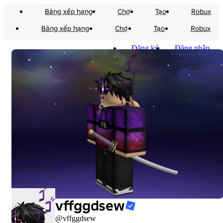
Bảng xếp hạng
Chợ
Tạo
Robux
Bảng xếp hạng
Chợ
Tạo
Robux
Đăng ký
Đăng nhập
3D
vffggdsew
@vffggdsew