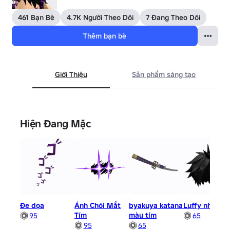
461 Bạn Bè
4.7K Người Theo Dõi
7 Đang Theo Dõi
Thêm bạn bè
Giới Thiệu
Sản phẩm sáng tạo
Hiện Đang Mặc
Đe dọa
Ánh Chói Mắt
byakuya katana
Luffy nhí
Tím
màu tím
95
65
95
65