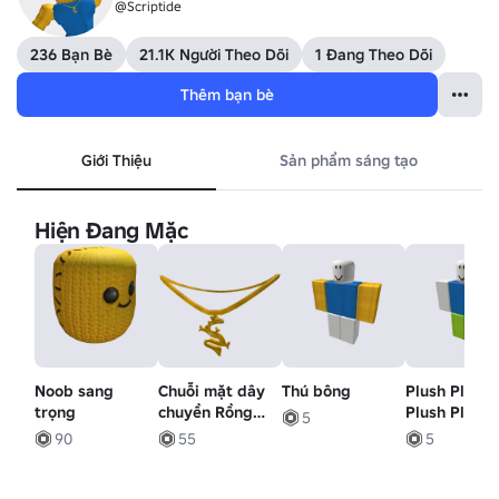
@Scriptide
236 Bạn Bè
21.1K Người Theo Dõi
1 Đang Theo Dõi
Thêm bạn bè
Giới Thiệu
Sản phẩm sáng tạo
Hiện Đang Mặc
Noob sang
Chuỗi mặt dây
Thú bông
Plush Plush
trọng
chuyền Rồng
Plush Plush
5
vàng
Plush Plush
90
55
5
Plush Plush