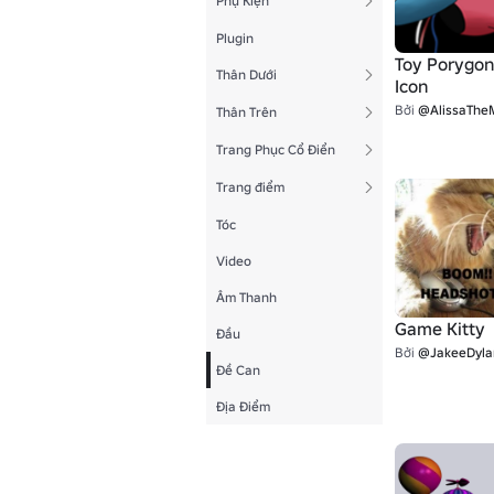
Phụ Kiện
Plugin
Toy Porygon
Thân Dưới
Icon
Bởi
@AlissaTheMeta
Thân Trên
Trang Phục Cổ Điển
Trang điểm
Tóc
Video
Âm Thanh
Game Kitty
Đầu
Bởi
@JakeeDyla
Đề Can
Địa Điểm