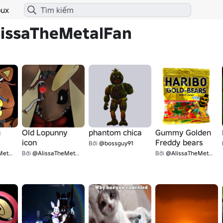
ux
lissaTheMetalFan
g
Old Lopunny
phantom chica
Gummy Golden
icon
Freddy bears
Bởi
@bossguy91
lFan
Bởi
@AlissaTheMetalFan
Bởi
@AlissaTheMetalFan