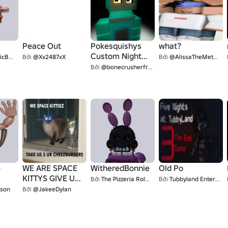
Peace Out
Pokesquishys
what?
Custom Night
oy35
Bởi
@Xx2487xX
Bởi
@AlissaTheMetalFan
icon
Bởi
@bonecrusherfromtf1
e
WE ARE SPACE
WitheredBonnie
Old Po
KITTYS GIVE US
Bởi
The Pizzeria Roleplay: Remastered
Bởi
Tubbyland Entertainment
CHEEZBURGERS
kson
Bởi
@JakeeDylan