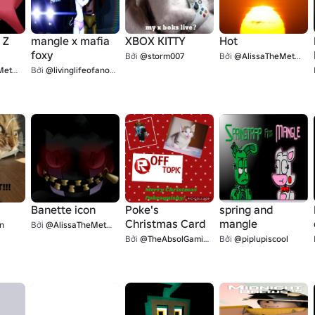
 Z
mangle x mafia
XBOX KITTY
Hot
foxy
Bởi
@storm007
Bởi
@AlissaTheMetalFan
lFan
Bởi
@livinglifeofanoob1
Banette icon
Poke's
spring and
Christmas Card
mangle
n
Bởi
@AlissaTheMetalFan
Bởi
@TheAbsolGaming
Bởi
@piplupiscool