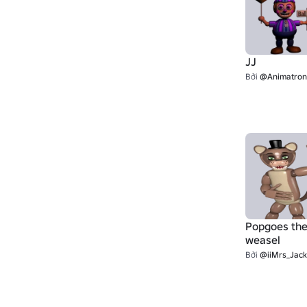
JJ
Bởi
@AnimatronicB
Popgoes th
weasel
Bởi
@iiMrs_Jac