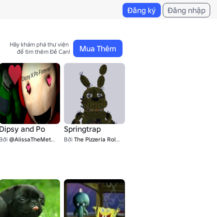
Đăng ký
Đăng nhập
Hãy khám phá thư viện 

Mua Thêm
để tìm thêm Đề Can!
Dipsy and Po
Springtrap
Bởi
@AlissaTheMetalFan
Bởi
The Pizzeria Roleplay: Remastered