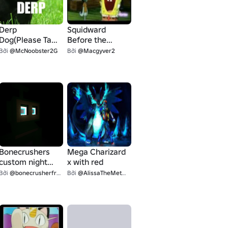
Derp
Squidward
Dog(Please Take
Before the
and Fav)
Hanging
Bởi
@McNoobster2G
Bởi
@Macgyver2
(Favourite It!)
Bonecrushers
Mega Charizard
custom night
x with red
icon
Bởi
@bonecrusherfromtf1
Bởi
@AlissaTheMetalFan