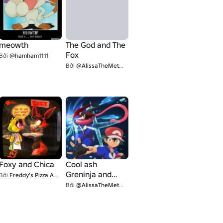
meowth
The God and The
Fox
Bởi
@hamham1111
Bởi
@AlissaTheMetalFan
Foxy and Chica
Cool ash
Greninja and
Bởi
Freddy's Pizza And Co.
ash
Bởi
@AlissaTheMetalFan