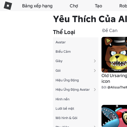
Bảng xếp hạng
Chợ
Tạo
Rob
Yêu Thích Của A
Đề Can
Thể Loại
Avatar
Biểu Cảm
Giày
Gói
Old Ursarin
Hiệu Ứng Động
icon
Bởi
@AlissaTheMeta
Hiệu Ứng Động Avatar
Hình nền
Lưới bề mặt
Mô hình & Gói