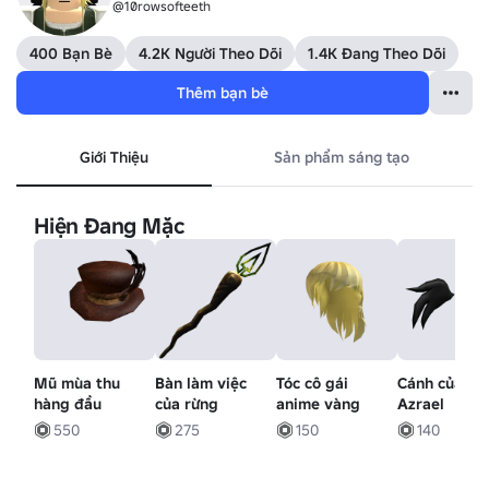
@10rowsofteeth
400 Bạn Bè
4.2K Người Theo Dõi
1.4K Đang Theo Dõi
Thêm bạn bè
Giới Thiệu
Sản phẩm sáng tạo
Hiện Đang Mặc
Mũ mùa thu
Bàn làm việc
Tóc cô gái
Cánh của
hàng đầu
của rừng
anime vàng
Azrael
550
275
150
140