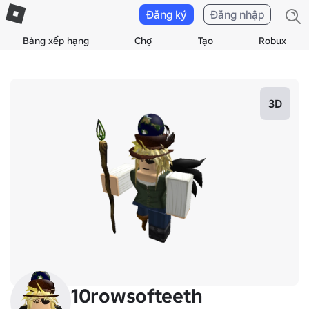
Đăng ký
Đăng nhập
Bảng xếp hạng
Chợ
Tạo
Robux
3D
10rowsofteeth