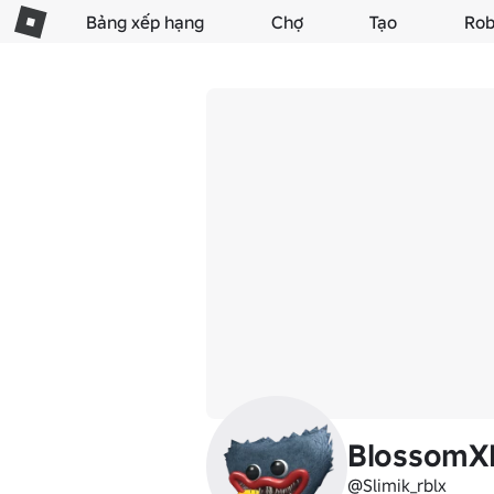
Bảng xếp hạng
Chợ
Tạo
Rob
BlossomX
@Slimik_rblx