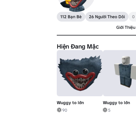
112 Bạn Bè
26 Người Theo Dõi
0
Giới Thiệu
Hiện Đang Mặc
Wuggy to lớn
Wuggy to lớn
90
5