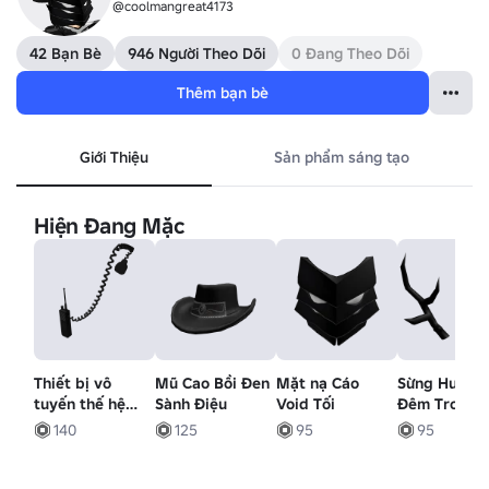
@coolmangreat4173
42 Bạn Bè
946 Người Theo Dõi
0 Đang Theo Dõi
Thêm bạn bè
Giới Thiệu
Sản phẩm sáng tạo
Hiện Đang Mặc
Thiết bị vô
Mũ Cao Bồi Đen
Mặt nạ Cáo
Sừng Hươu [
tuyến thế hệ
Sành Điệu
Void Tối
Đêm Trong
thứ 2
Rừng]
140
125
95
95