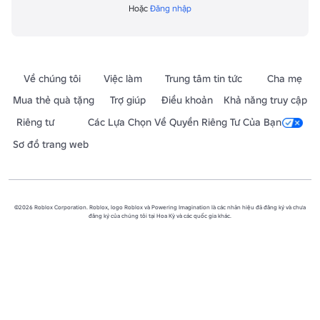
Hoặc
Đăng nhập
Về chúng tôi
Việc làm
Trung tâm tin tức
Cha mẹ
Mua thẻ quà tặng
Trợ giúp
Điều khoản
Khả năng truy cập
Riêng tư
Các Lựa Chọn Về Quyền Riêng Tư Của Bạn
Sơ đồ trang web
©2026 Roblox Corporation. Roblox, logo Roblox và Powering Imagination là các nhãn hiệu đã đăng ký và chưa
đăng ký của chúng tôi tại Hoa Kỳ và các quốc gia khác.