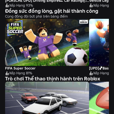
[PORSCHE UPD] Driving Empire🏎️ Car Racing📦RP
Vehicle Legend
Xếp Hạng 93%
Xếp Hạng 9
Đồng sức đồng lòng, gặt hái thành công
Cùng đồng đội bứt phá trên bảng điểm
FIFA Super Soccer
[UPD]🏀Basket
Xếp Hạng 81%
Xếp Hạng 8
Trò chơi Thể thao thịnh hành trên Roblox