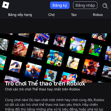
Đăng ký
Đăng nhập
Bảng xếp hạng
Chợ
Tạo
Robux
Trò chơi Thể thao trên Roblox
Chơi các trò chơi Thể thao hay nhất trên Roblox
Cùng chơi nào! Dù bạn chơi một mình hay chơi cùng đội, Roblox
có tất cả các trò chơi thể thao mà bạn yêu thích. Hãy chiến
thắng đối thủ bằng những pha xử lý siêu đẳng, hoặc phá kỷ lục