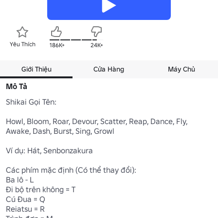
Yêu Thích
186K+
24K+
Giới Thiệu
Cửa Hàng
Máy Chủ
Mô Tả
Shikai Gọi Tên:

Howl, Bloom, Roar, Devour, Scatter, Reap, Dance, Fly, 
Awake, Dash, Burst, Sing, Growl

Ví dụ: Hát, Senbonzakura

Các phím mặc định (Có thể thay đổi):

Ba lô - L

Đi bộ trên không = T

Cú Đua = Q

Reiatsu = R
