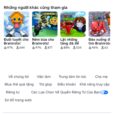
Những người khác cũng tham gia
Đuôi tuyết cho
Ném búa cho
Lật những
Đào xuống để
Brainrots!
Brainrots!
tảng đá để
tìm Brainrots
chơi Brainrot!
97%
644
97%
877
88%
534
96%
63
Về chúng tôi
Việc làm
Trung tâm tin tức
Cha mẹ
Mua thẻ quà tặng
Trợ giúp
Điều khoản
Khả năng truy cập
Riêng tư
Các Lựa Chọn Về Quyền Riêng Tư Của Bạn
Sơ đồ trang web