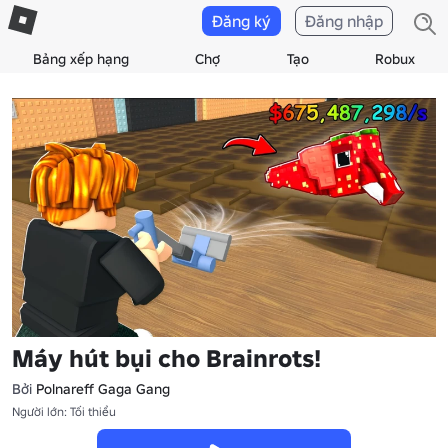
Đăng ký
Đăng nhập
Bảng xếp hạng
Chợ
Tạo
Robux
Máy hút bụi cho Brainrots!
Bởi
Polnareff Gaga Gang
Người lớn: Tối thiểu