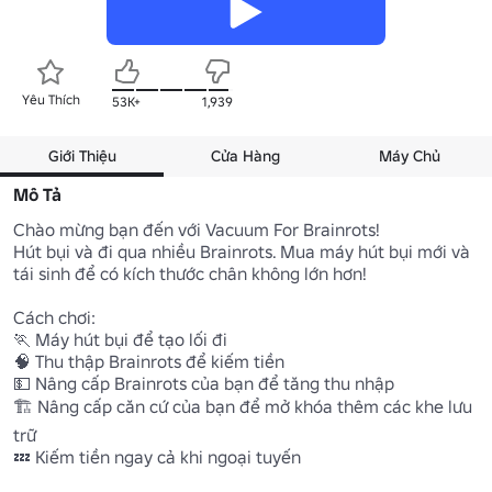
Yêu Thích
53K+
1,939
Giới Thiệu
Cửa Hàng
Máy Chủ
Mô Tả
Chào mừng bạn đến với Vacuum For Brainrots!

Hút bụi và đi qua nhiều Brainrots. Mua máy hút bụi mới và 
tái sinh để có kích thước chân không lớn hơn!

Cách chơi:

🏃 Máy hút bụi để tạo lối đi

🧠 Thu thập Brainrots để kiếm tiền

💵 Nâng cấp Brainrots của bạn để tăng thu nhập

🏗️ Nâng cấp căn cứ của bạn để mở khóa thêm các khe lưu 
trữ

💤 Kiếm tiền ngay cả khi ngoại tuyến
