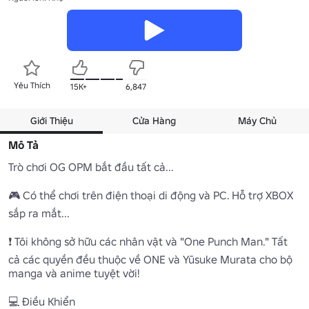
Yêu Thích
15K+
6,847
Giới Thiệu
Cửa Hàng
Máy Chủ
Mô Tả
Trò chơi OG OPM bắt đầu tất cả...

🎮 Có thể chơi trên điện thoại di động và PC. Hỗ trợ XBOX 
sắp ra mắt...

❗ Tôi không sở hữu các nhân vật và "One Punch Man." Tất 
cả các quyền đều thuộc về ONE và Yūsuke Murata cho bộ 
manga và anime tuyệt vời!

💻 Điều Khiển
