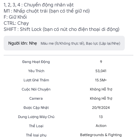
1, 2, 3, 4 : Chuyển động nhân vật

M1 : Nhấp chuột trái (bạn có thể giữ nó)

F: Giữ Khối

CTRL: Chạy

SHIFT : Shift Lock (bạn có nút cho điện thoại di động)
Người lớn: Nhẹ
Máu me (Ít/Không thực tế), Bạo lực (Lặp lại/Nhẹ)
Đang Hoạt Động
9
Yêu Thích
53,041
Lượt Ghé Thăm
15.5M+
Cuộc Nói Chuyện
Không Hỗ Trợ
Camera
Không Hỗ Trợ
Được Cập Nhật
20/9/2024
Dung Lượng Máy Chủ
13
Action
Thể Loại
Battlegrounds & Fighting
Thể loại phụ