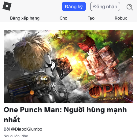
Đăng ký
Đăng nhập
Bảng xếp hạng
Chợ
Tạo
Robux
One Punch Man: Người hùng mạnh
nhất
Bởi
@DiabolGiumbo
Người lớn: Nhẹ