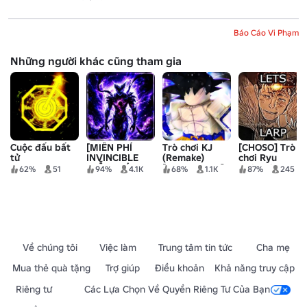
Báo Cáo Vi Phạm
Những người khác cũng tham gia
Cuộc đấu bất
[MIỄN PHÍ
Trò chơi KJ
[CHOSO] Trò
tử
INVINCIBLE
(Remake)
chơi Ryu
MIỄN PHÍ
[FREE SHINJI]
Ishigori
62%
51
94%
4.1K
68%
1.1K
87%
245
COSMIC] Chiến
trường thiên
thần
Về chúng tôi
Việc làm
Trung tâm tin tức
Cha mẹ
Mua thẻ quà tặng
Trợ giúp
Điều khoản
Khả năng truy cập
Riêng tư
Các Lựa Chọn Về Quyền Riêng Tư Của Bạn