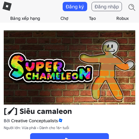
Đăng ký
Đăng nhập
Bảng xếp hạng
Chợ
Tạo
Robux
[🖌️] Siêu camaleon
Bởi
Creative Conceptualists
Người lớn: Vừa phải • Dành cho 16+ tuổi