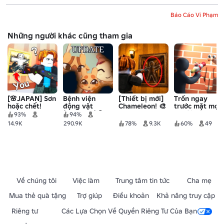
Báo Cáo Vi Phạm
Những người khác cũng tham gia
[🌸JAPAN] Sơn
Bệnh viện
[Thiết bị mới]
Trốn ngay
hoặc chết!
động vật
Chameleon! 🎨
trước mặt mọi
(Anomaly) 🧪
người! 🎨
93%
94%
14.9K
290.9K
78%
9.3K
60%
49
Về chúng tôi
Việc làm
Trung tâm tin tức
Cha mẹ
Mua thẻ quà tặng
Trợ giúp
Điều khoản
Khả năng truy cập
Riêng tư
Các Lựa Chọn Về Quyền Riêng Tư Của Bạn