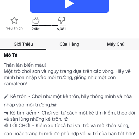
Yêu Thích
24K+
6,381
Giới Thiệu
Cửa Hàng
Máy Chủ
Mô Tả
Thằn lằn biến màu! 

Một trò chơi sơn và ngụy trang dựa trên các vòng. Hãy vẽ 
mình hòa nhập vào môi trường, giống như một con 
camaleon!

🖌️ Kẻ trốn ~ Chơi như một kẻ trốn, hãy thông minh và hòa 
nhập vào môi trường.🖼️

🔫 Kẻ tìm kiếm ~ Chơi với tư cách một kẻ tìm kiếm, theo dõi 
và săn lùng những kẻ trốn. 🎨

🪙 LỐI CHƠI ~ Kiếm xu từ cả hai vai trò và mở khóa súng, 
dao hoặc trang bị mới để phù hợp với vị trí của bạn tốt hơn! 