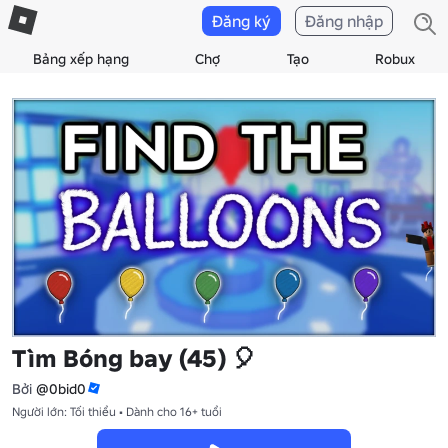
Đăng ký
Đăng nhập
Bảng xếp hạng
Chợ
Tạo
Robux
Tìm Bóng bay (45) 🎈
Bởi
@0bid0
Người lớn: Tối thiểu • Dành cho 16+ tuổi