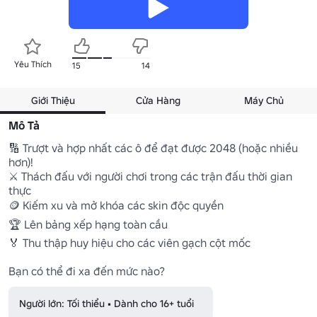
Yêu Thích
15
14
Giới Thiệu
Cửa Hàng
Máy Chủ
Mô Tả
🔢 Trượt và hợp nhất các ô để đạt được 2048 (hoặc nhiều 
hơn)! 

⚔️ Thách đấu với người chơi trong các trận đấu thời gian 
thực

🪙 Kiếm xu và mở khóa các skin độc quyền

🏆 Lên bảng xếp hạng toàn cầu

🏅 Thu thập huy hiệu cho các viên gạch cột mốc

Bạn có thể đi xa đến mức nào?
Người lớn: Tối thiểu • Dành cho 16+ tuổi