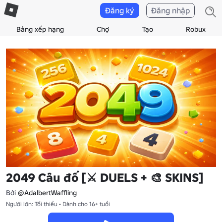
Đăng ký
Đăng nhập
Bảng xếp hạng
Chợ
Tạo
Robux
2049 Câu đố [⚔️ DUELS + 🎨 SKINS]
Bởi
@AdalbertWaffling
Người lớn: Tối thiểu • Dành cho 16+ tuổi