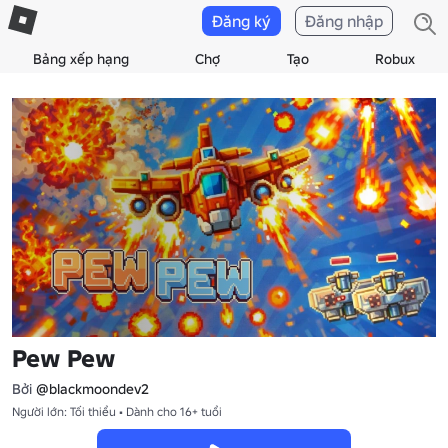
Đăng ký
Đăng nhập
Bảng xếp hạng
Chợ
Tạo
Robux
Pew Pew
Bởi
@blackmoondev2
Người lớn: Tối thiểu • Dành cho 16+ tuổi