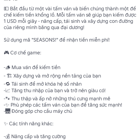
💵 Bắt đầu từ một vài tấm ván và biến chúng thành một đế 
chế kiếm tiền khổng lồ. Mỗi tấm ván sẽ giúp bạn kiếm được 
1 USD mỗi giây - nâng cấp, tái sinh và xây dựng con đường 
của riêng mình băng qua đại dương! 

Sử dụng mã "SEASONS!" để nhận tiền miễn phí!

🎮 Cơ chế game:

-🪵 Mua ván để kiếm tiền

- 🏗️ Xây dựng và mở rộng nền tảng của bạn

-🔁 Tái sinh để mở khóa hệ số nhân 

-📈 Tăng thu nhập của bạn và trở nên giàu có! 

-🐾 Thu thập và ấp nở những thú cưng mạnh mẽ 

-✨ Phù phép các tấm ván của bạn để tăng sức mạnh!

-🌉 Đóng góp cho cầu máy chủ 

✨ Các tính năng khác:

-💰 Nâng cấp và tăng cường 
