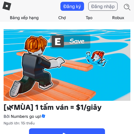
Đăng ký
Đăng nhập
Bảng xếp hạng
Chợ
Tạo
Robux
[🌿MÙA] 1 tấm ván = $1/giây
Bởi
Numbers go up!
Người lớn: Tối thiểu