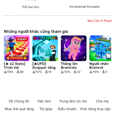
Incremental Simulator
Thể loại phụ
Báo Cáo Vi Phạm
Những người khác cũng tham gia
[🔥 x2 Stats]
[🔥UPD]
Thăng lên
Người nhấn
Trình mô
Dropper tăng
Brainrots
Brainrot
phỏng nút
dần
93%
88
92%
1K
93%
30
94%
0
điên rồ
Về chúng tôi
Việc làm
Trung tâm tin tức
Cha mẹ
Mua thẻ quà tặng
Trợ giúp
Điều khoản
Khả năng truy cập