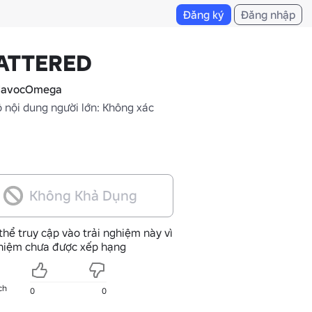
Đăng ký
Đăng nhập
ATTERED
avocOmega
 nội dung người lớn: Không xác
Không Khả Dụng
thể truy cập vào trải nghiệm này vì
ghiệm chưa được xếp hạng
ch
0
0