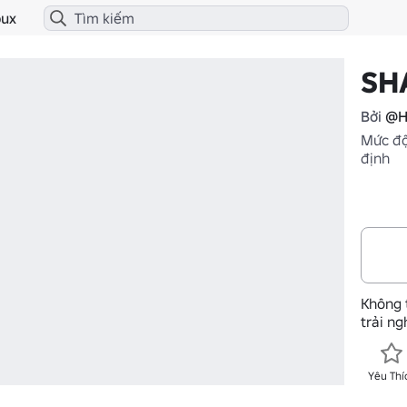
ux
SH
Bởi
@H
Mức độ
định
Không 
trải n
Yêu Thí