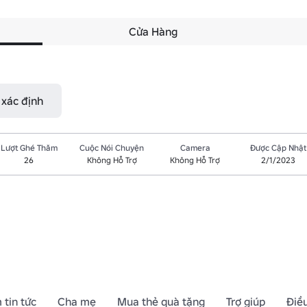
Cửa Hàng
 xác định
Lượt Ghé Thăm
Cuộc Nói Chuyện
Camera
Được Cập Nhật
26
Không Hỗ Trợ
Không Hỗ Trợ
2/1/2023
 tin tức
Cha mẹ
Mua thẻ quà tặng
Trợ giúp
Điề