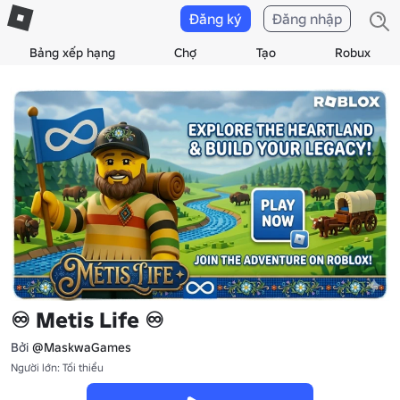
Đăng ký
Đăng nhập
Bảng xếp hạng
Chợ
Tạo
Robux
♾️ Metis Life ♾️
Bởi
@MaskwaGames
Người lớn: Tối thiểu