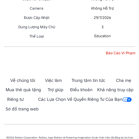
Camera
Không Hỗ Trợ
Được Cập Nhật
29/7/2026
Dung Lượng Máy Chủ
3
Education
Thể Loại
Báo Cáo Vi Phạm
Về chúng tôi
Việc làm
Trung tâm tin tức
Cha mẹ
Mua thẻ quà tặng
Trợ giúp
Điều khoản
Khả năng truy cập
Riêng tư
Các Lựa Chọn Về Quyền Riêng Tư Của Bạn
Sơ đồ trang web
©2026 Roblox Corporation. Roblox, logo Roblox và Powering Imagination là các nhãn hiệu đã đăng ký và chưa