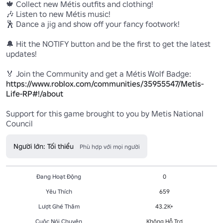
🍁 Collect new Métis outfits and clothing!

🎶 Listen to new Métis music!

🕺 Dance a jig and show off your fancy footwork!

🔔 Hit the NOTIFY button and be the first to get the latest 
updates!

https://www.roblox.com/communities/35955547/Metis-
Life-RP#!/about
Support for this game brought to you by Metis National 
Người lớn: Tối thiểu
Phù hợp với mọi người
Đang Hoạt Động
0
Yêu Thích
659
Lượt Ghé Thăm
43.2K+
Cuộc Nói Chuyện
Không Hỗ Trợ