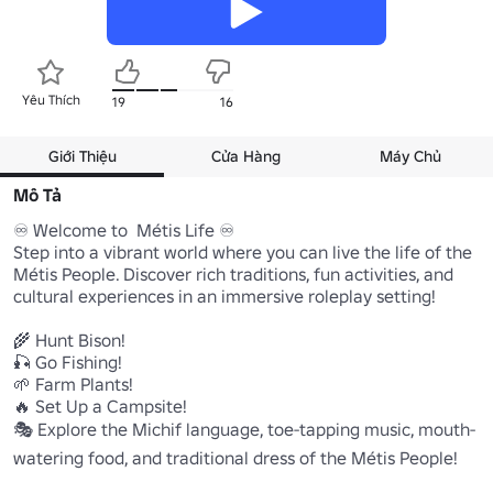
Yêu Thích
19
16
Giới Thiệu
Cửa Hàng
Máy Chủ
Mô Tả
♾️ Welcome to  Métis Life ♾️

Step into a vibrant world where you can live the life of the 
Métis People. Discover rich traditions, fun activities, and 
cultural experiences in an immersive roleplay setting!

🌾 Hunt Bison!

🎣 Go Fishing!

🌱 Farm Plants!

🔥 Set Up a Campsite!

🎭 Explore the Michif language, toe-tapping music, mouth-
watering food, and traditional dress of the Métis People!
