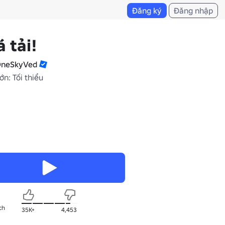
Đăng ký
Đăng nhập
 tải!
neSkyVed
ớn: Tối thiểu
ch
35K+
4,453