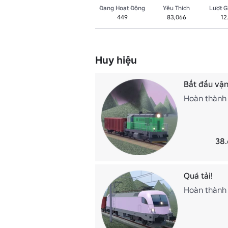
Đang Hoạt Động
Yêu Thích
Lượt 
449
83,066
12
Huy hiệu
Bắt đầu vận
Hoàn thành
38.
Quá tải!
Hoàn thành 