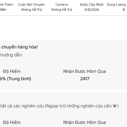
Ghé Thăm
Cuộc Nói Chuyện
Camera
Được Cập Nhật
Dung Lượng
.8M+
Không Hỗ Trợ
Không Hỗ Trợ
4/8/2026
8
 chuyển hàng hóa!
 hướng dẫn
Độ Hiếm
Nhận Được Hôm Qua
6% (Trung bình)
2417
tất cả các nghiên cứu (Ngoại trừ những nghiên cứu cần 💎)
Độ Hiếm
Nhận Được Hôm Qua