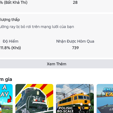
% (Bất Khả Thi)
28
 lượng thấp
ờng ray bị bỏ rơi trên mạng lưới của bạn
Độ Hiếm
Nhận Được Hôm Qua
11.8% (Khó)
739
Xem Thêm
m gia