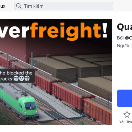
ux
Quá
Bởi
@O
Người l
Yêu Thí