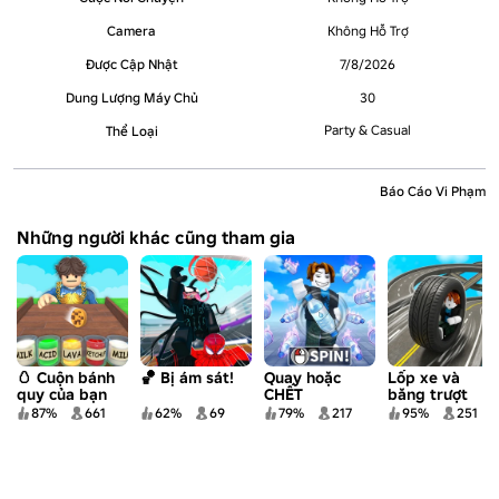
Camera
Không Hỗ Trợ
Được Cập Nhật
7/8/2026
Dung Lượng Máy Chủ
30
Party & Casual
Thể Loại
Báo Cáo Vi Phạm
Những người khác cũng tham gia
🥚 Cuộn bánh
🏀 Bị ám sát!
Quay hoặc
Lốp xe và
quy của bạn
CHẾT
băng trượt
87%
661
62%
69
79%
217
95%
251