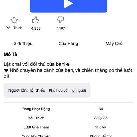
Yêu Thích
4,855
1,197
Giới Thiệu
Cửa Hàng
Máy Chủ
Mô Tả
Lật chai với đối thủ của bạn!🔥

💔 Nhỡ chuyến hạ cánh của bạn, và chiến thắng có thể lướt 
đi!
Người lớn: Tối thiểu
Phù hợp với mọi người
Đang Hoạt Động
34
Yêu Thích
669,666
Lượt Ghé Thăm
11.6M+
Cuộc Nói Chuyện
Không Hỗ Trợ