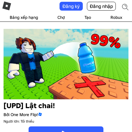
Đăng ký
Đăng nhập
Bảng xếp hạng
Chợ
Tạo
Robux
[UPD] Lật chai!
Bởi
One More Flip!
Người lớn: Tối thiểu