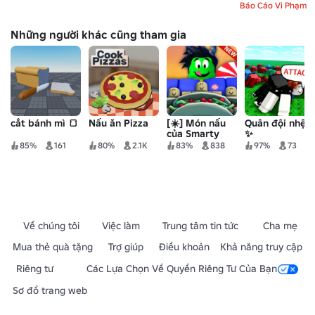
Báo Cáo Vi Phạm
Những người khác cũng tham gia
cắt bánh mì 🍞
Nấu ăn Pizza
[☀️] Món nấu
Quân đội nhện!
của Smarty
✨
85%
161
80%
2.1K
83%
838
97%
73
Về chúng tôi
Việc làm
Trung tâm tin tức
Cha mẹ
Mua thẻ quà tặng
Trợ giúp
Điều khoản
Khả năng truy cập
Riêng tư
Các Lựa Chọn Về Quyền Riêng Tư Của Bạn
Sơ đồ trang web