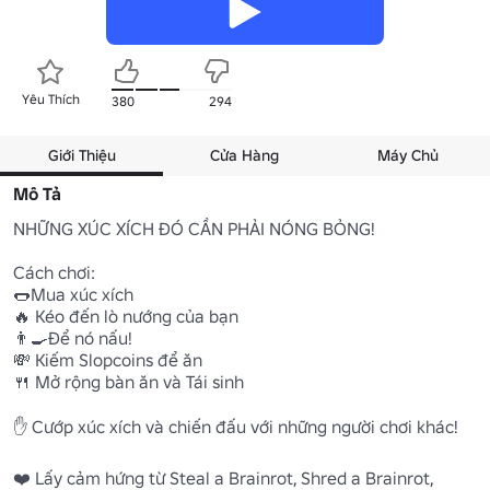
Yêu Thích
380
294
Giới Thiệu
Cửa Hàng
Máy Chủ
Mô Tả
NHỮNG XÚC XÍCH ĐÓ CẦN PHẢI NÓNG BỎNG!

Cách chơi:

🌭Mua xúc xích

🔥 Kéo đến lò nướng của bạn

👨‍🍳Để nó nấu!

💸 Kiếm Slopcoins để ăn

🍴 Mở rộng bàn ăn và Tái sinh

✋ Cướp xúc xích và chiến đấu với những người chơi khác!

❤️ Lấy cảm hứng từ Steal a Brainrot, Shred a Brainrot, 