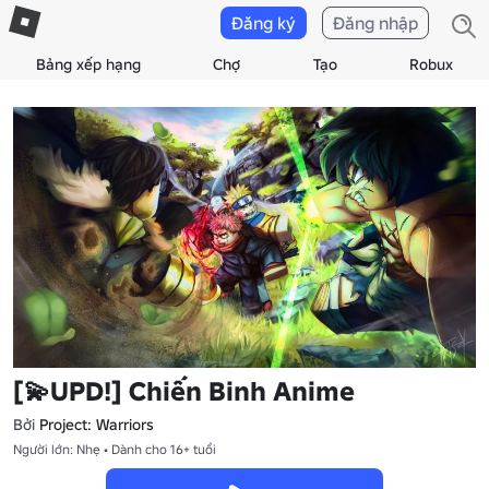
Đăng ký
Đăng nhập
Bảng xếp hạng
Chợ
Tạo
Robux
[💫UPD!] Chiến Binh Anime
Bởi
Project: Warriors
Người lớn: Nhẹ • Dành cho 16+ tuổi