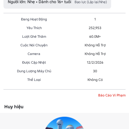
Người lớn: Nhẹ • Dành cho 16+ tuổi
Bạo lực (Lặp lại/Nhẹ)
Đang Hoạt Động
1
Yêu Thích
252,953
Lượt Ghé Thăm
60.0M+
Cuộc Nói Chuyện
Không Hỗ Trợ
Camera
Không Hỗ Trợ
Được Cập Nhật
12/2/2026
Dung Lượng Máy Chủ
30
Thể Loại
Không Có
Báo Cáo Vi Phạm
Huy hiệu