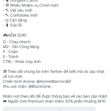
- 🌵 Dungeon Cairo!

- 🧭 Nhiều Nhiệm vụ Chính hơn!

- 🔨 Vật liệu mới!

- 🔨 Craftables mới!

- ⚖️ Cân bằng

- 🐛 Sửa lỗi

🎮KIỂM SOÁT

Q - Chạy nhanh

M2 - Tấn Công Nặng

F - Chặn

E - Tránh

CTRL - Khóa máy ảnh

🎁 Theo dõi chúng tôi trên Twitter để biết mã và cập nhật 
về trò chơi:

Chiến binh Anime: @AnimeWarriorsBZ

Khu vực chặn: @BlockZone_

Nhấn nút theo dõi để được thông báo về các bản cập nhật!

👑 Người chơi Premium nhận thêm 50% phần thưởng AFK!