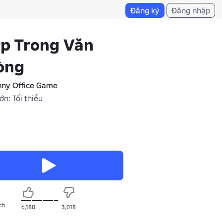
Đăng ký
Đăng nhập
rp Trong Văn
òng
nny Office Game
ớn: Tối thiểu
ch
6,180
3,018