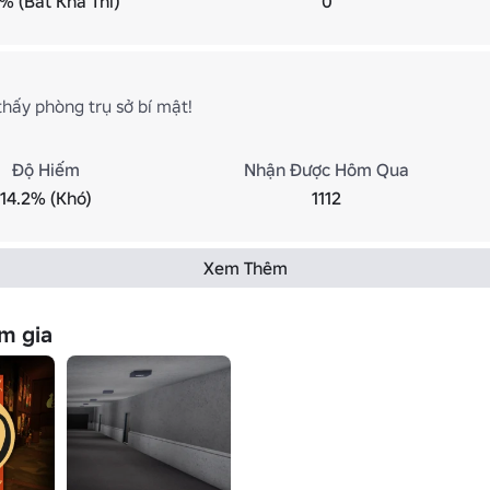
% (Bất Khả Thi)
0
thấy phòng trụ sở bí mật!
Độ Hiếm
Nhận Được Hôm Qua
14.2% (Khó)
1112
Xem Thêm
m gia