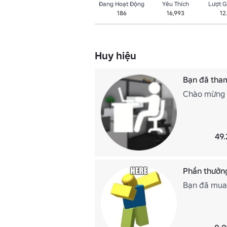
Đang Hoạt Động
Yêu Thích
Lượt 
186
16,993
12
Huy hiệu
Bạn đã tham
Chào mừng b
49.
Phần thưởn
Bạn đã mua 