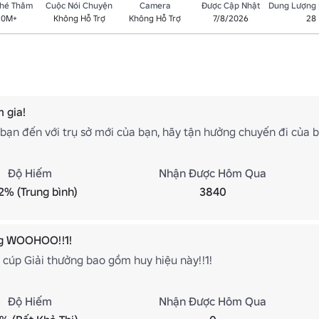
Ghé Thăm
Cuộc Nói Chuyện
Camera
Được Cập Nhật
Dung Lượng
.0M+
Không Hỗ Trợ
Không Hỗ Trợ
7/8/2026
28
 gia!
ạn đến với trụ sở mới của bạn, hãy tận hưởng chuyến đi của 
Độ Hiếm
Nhận Được Hôm Qua
2% (Trung bình)
3840
g WOOHOO!!1!
cúp Giải thưởng bao gồm huy hiệu này!!1!
Độ Hiếm
Nhận Được Hôm Qua