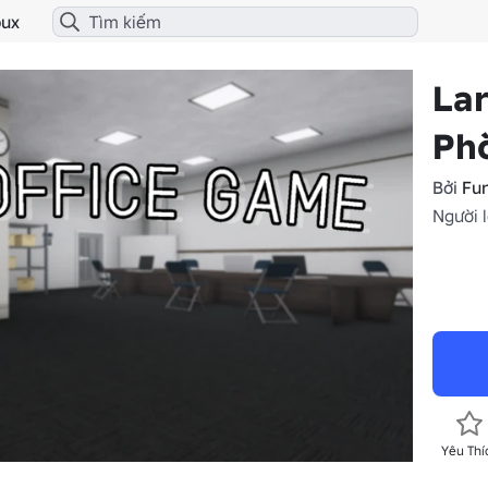
ux
La
Ph
Bởi
Fu
Người l
Yêu Thí