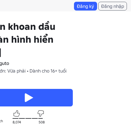
Đăng ký
Đăng nhập
àn khoan dầu
n hình hiển
]
guto
ớn: Vừa phải • Dành cho 16+ tuổi
ch
8,074
508