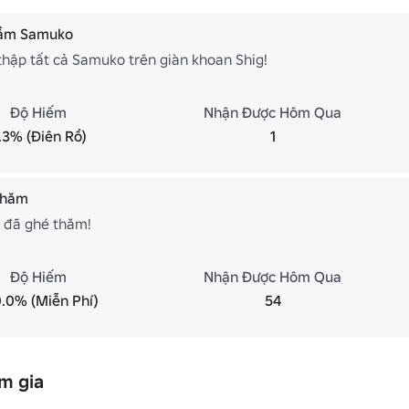
tầm Samuko
thập tất cả Samuko trên giàn khoan Shig!
Độ Hiếm
Nhận Được Hôm Qua
.3% (Điên Rồ)
1
thăm
 đã ghé thăm!
Độ Hiếm
Nhận Được Hôm Qua
.0% (Miễn Phí)
54
m gia