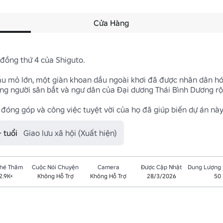
Cửa Hàng
ồng thứ 4 của Shiguto.

dầu mỏ lớn, một giàn khoan dầu ngoài khơi đã được nhân dân hó
g người săn bắt và ngư dân của Đại dương Thái Bình Dương rộn
đóng góp và công việc tuyệt vời của họ đã giúp biến dự án nà
 tuổi
Giao lưu xã hội (Xuất hiện)
Ghé Thăm
Cuộc Nói Chuyện
Camera
Được Cập Nhật
Dung Lượng
2.9K+
Không Hỗ Trợ
Không Hỗ Trợ
28/3/2026
50