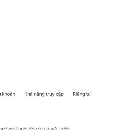
u khoản
Khả năng truy cập
Riêng tư
g ký của chúng tôi tại Hoa Kỳ và các quốc gia khác.