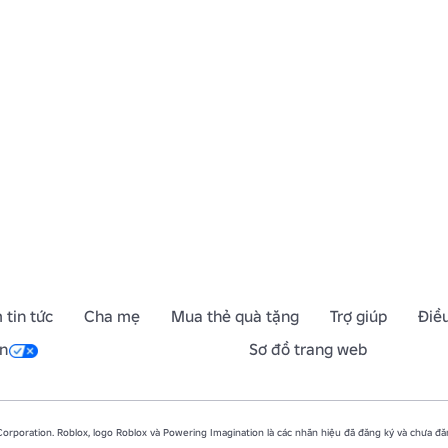
 tin tức
Cha mẹ
Mua thẻ quà tặng
Trợ giúp
Điề
n
Sơ đồ trang web
rporation. Roblox, logo Roblox và Powering Imagination là các nhãn hiệu đã đăng ký và chưa đăn