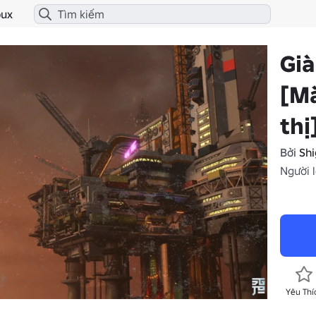
ux
Gi
[Mà
thị
Bởi
Shi
Người l
Yêu Thí