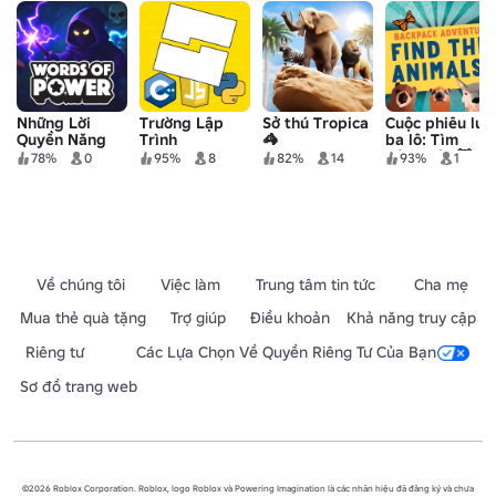
Những Lời
Trường Lập
Sở thú Tropica
Cuộc phiêu lưu
Quyền Năng
Trình
🦓
ba lô: Tìm
động vật 🐻
78%
0
95%
8
82%
14
93%
1
Về chúng tôi
Việc làm
Trung tâm tin tức
Cha mẹ
Mua thẻ quà tặng
Trợ giúp
Điều khoản
Khả năng truy cập
Riêng tư
Các Lựa Chọn Về Quyền Riêng Tư Của Bạn
Sơ đồ trang web
©2026 Roblox Corporation. Roblox, logo Roblox và Powering Imagination là các nhãn hiệu đã đăng ký và chưa