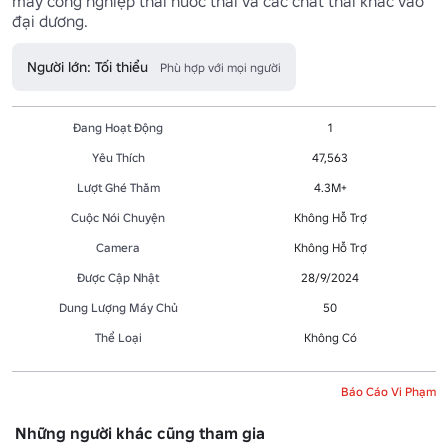
máy công nghiệp thải nước thải và các chất thải khác vào 
đại dương.
Người lớn: Tối thiểu
Phù hợp với mọi người
Đang Hoạt Động
1
Yêu Thích
47,563
Lượt Ghé Thăm
4.3M+
Cuộc Nói Chuyện
Không Hỗ Trợ
Camera
Không Hỗ Trợ
Được Cập Nhật
28/9/2024
Dung Lượng Máy Chủ
50
Thể Loại
Không Có
Báo Cáo Vi Phạm
Những người khác cũng tham gia