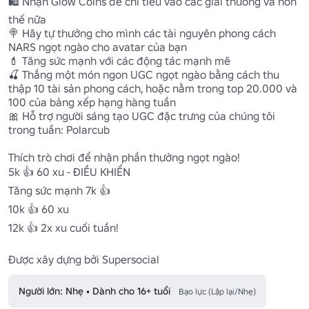
🛍️ Nhận Glow Coins để chi tiêu vào các giải thưởng và hơn 
thế nữa

🍭 Hãy tự thưởng cho mình các tài nguyên phong cách 
NARS ngọt ngào cho avatar của bạn

💄 Tăng sức mạnh với các động tác mạnh mẽ

🍒 Thắng một món ngon UGC ngọt ngào bằng cách thu 
thập 10 tài sản phong cách, hoặc nằm trong top 20.000 và 
100 của bảng xếp hạng hàng tuần

🎀 Hỗ trợ người sáng tạo UGC đặc trưng của chúng tôi 
trong tuần: Polarcub

Thích trò chơi để nhận phần thưởng ngọt ngào!

5k 👍 60 xu - ĐIỀU KHIỂN

Tăng sức mạnh 7k 👍

10k 👍 60 xu

12k 👍 2x xu cuối tuần!

Được xây dựng bởi Supersocial
Người lớn: Nhẹ • Dành cho 16+ tuổi
Bạo lực (Lặp lại/Nhẹ)