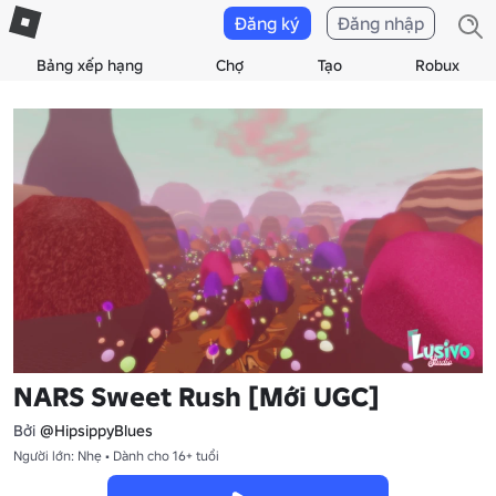
Đăng ký
Đăng nhập
Bảng xếp hạng
Chợ
Tạo
Robux
NARS Sweet Rush [Mới UGC]
Bởi
@HipsippyBlues
Người lớn: Nhẹ • Dành cho 16+ tuổi