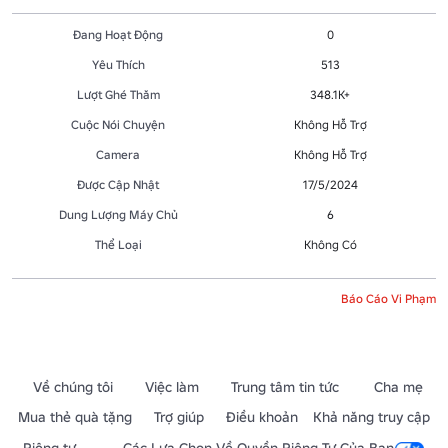
Đang Hoạt Động
0
Yêu Thích
513
Lượt Ghé Thăm
348.1K+
Cuộc Nói Chuyện
Không Hỗ Trợ
Camera
Không Hỗ Trợ
Được Cập Nhật
17/5/2024
Dung Lượng Máy Chủ
6
Thể Loại
Không Có
Báo Cáo Vi Phạm
Về chúng tôi
Việc làm
Trung tâm tin tức
Cha mẹ
Mua thẻ quà tặng
Trợ giúp
Điều khoản
Khả năng truy cập
Riêng tư
Các Lựa Chọn Về Quyền Riêng Tư Của Bạn