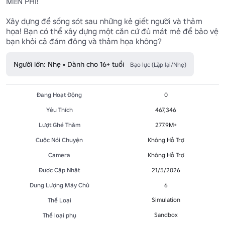
MI!N PHÍ!

Xây dựng để sống sót sau những kẻ giết người và thảm 
họa! Bạn có thể xây dựng một căn cứ đủ mát mẻ để bảo vệ 
bạn khỏi cả đám đông và thảm họa không?
Người lớn: Nhẹ • Dành cho 16+ tuổi
Bạo lực (Lặp lại/Nhẹ)
Đang Hoạt Động
0
Yêu Thích
467,346
Lượt Ghé Thăm
277.9M+
Cuộc Nói Chuyện
Không Hỗ Trợ
Camera
Không Hỗ Trợ
Được Cập Nhật
21/5/2026
Dung Lượng Máy Chủ
6
Simulation
Thể Loại
Sandbox
Thể loại phụ