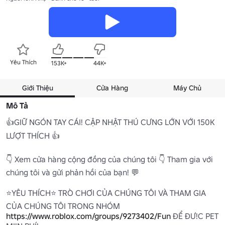
Yêu Thích
153K+
44K+
Giới Thiệu
Cửa Hàng
Máy Chủ
Mô Tả
👍GIỮ NGÓN TAY CÁI! CẬP NHẬT THÚ CƯNG LỚN VỚI 150K 
LƯỢT THÍCH 👍

👇 Xem cửa hàng cộng đồng của chúng tôi 👇 Tham gia với 
chúng tôi và gửi phản hồi của bạn! 💬

⭐YÊU THÍCH⭐ TRÒ CHƠI CỦA CHÚNG TÔI VÀ THAM GIA 
CỦA CHÚNG TÔI TRONG NHÓM 
https://www.roblox.com/groups/9273402/Fun
 ĐỂ ĐƯ!C PET 