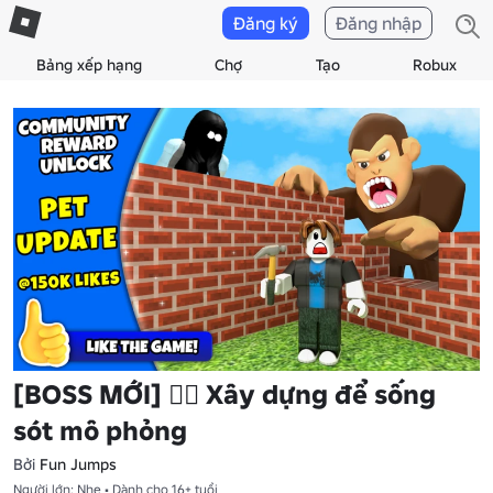
Đăng ký
Đăng nhập
Bảng xếp hạng
Chợ
Tạo
Robux
[BOSS MỚI] 🧙‍♂️ Xây dựng để sống
sót mô phỏng
Bởi
Fun Jumps
Người lớn: Nhẹ • Dành cho 16+ tuổi