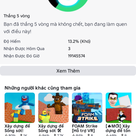
Thắng 5 vòng
Bạn đã thắng 5 vòng mà không chết, bạn đang làm quen
với điều này!
Độ Hiếm
13.2% (Khó)
Nhận Được Hôm Qua
3
Nhận Được Đó Giờ
19145574
Xem Thêm
Những người khác cũng tham gia
Xây dựng để
Xây dựng để
FOAM Strike
[🔥MỚI] Xây
Sống sót!
Sống sót 🛠️
[Hỗ trợ VR]
dựng để tồn
tại Skibidi!
80%
1K
96%
7.7K
84%
8
69%
9