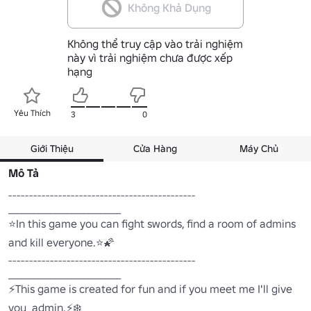
Không Khả Dụng
Không thể truy cập vào trải nghiệm
này vì trải nghiệm chưa được xếp
hạng
Yêu Thích
3
0
Giới Thiệu
Cửa Hàng
Máy Chủ
Mô Tả
---------------------------------------------

___________________________

⭐In this game you can fight swords, find a room of admins 
and kill everyone.⭐🌠

---------------------------------------------

___________________________

⚡This game is created for fun and if you meet me I'll give 
you  admin.⚡❄️
