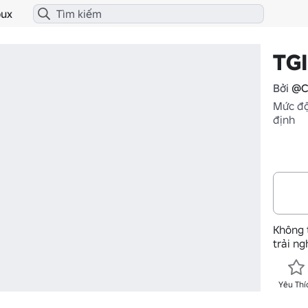
ux
TG
Bởi
@C
Mức độ
định
Không 
trải n
Yêu Thí