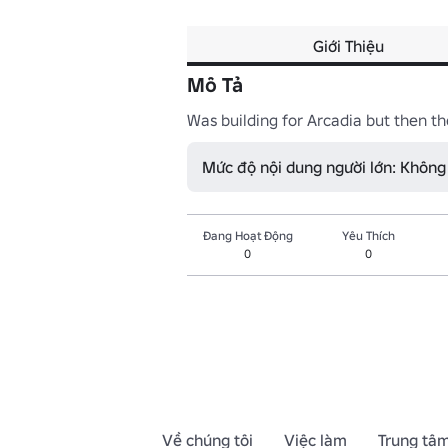
Giới Thiệu
Mô Tả
Was building for Arcadia but then t
Mức độ nội dung người lớn: Không
Đang Hoạt Động
Yêu Thích
0
0
Về chúng tôi
Việc làm
Trung tâm