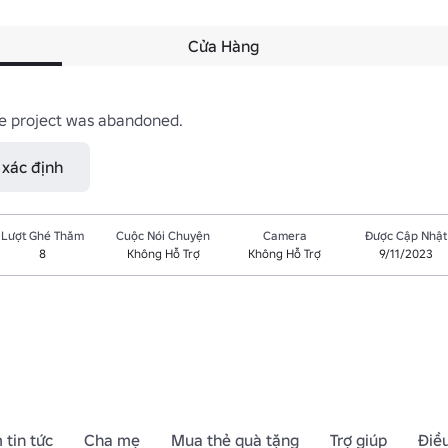
Cửa Hàng
he project was abandoned.
 xác định
Lượt Ghé Thăm
Cuộc Nói Chuyện
Camera
Được Cập Nhật
8
Không Hỗ Trợ
Không Hỗ Trợ
9/11/2023
 tin tức
Cha mẹ
Mua thẻ quà tặng
Trợ giúp
Điề