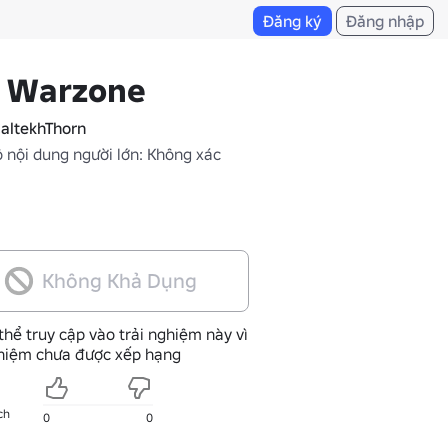
Đăng ký
Đăng nhập
I Warzone
altekhThorn
 nội dung người lớn: Không xác
Không Khả Dụng
thể truy cập vào trải nghiệm này vì
ghiệm chưa được xếp hạng
ch
0
0