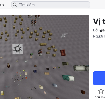
ux
Vị 
Bởi
@a
Người l
Yêu Thí