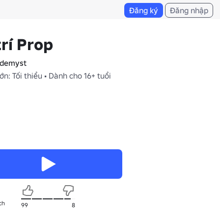
Đăng ký
Đăng nhập
trí Prop
demyst
ớn: Tối thiểu • Dành cho 16+ tuổi
ch
99
8