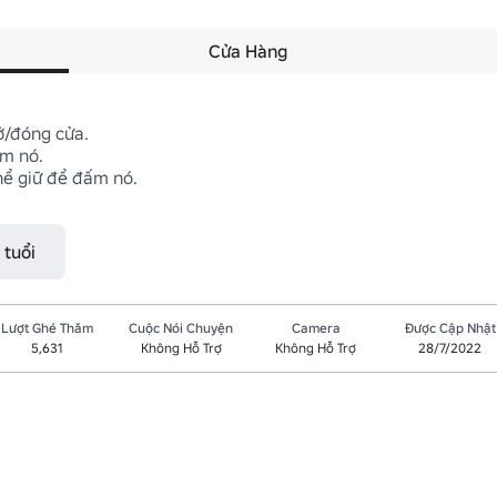
Cửa Hàng
/đóng cửa.

m nó.

ể giữ để đấm nó.

 tuổi
Lượt Ghé Thăm
Cuộc Nói Chuyện
Camera
Được Cập Nhật
5,631
Không Hỗ Trợ
Không Hỗ Trợ
28/7/2022