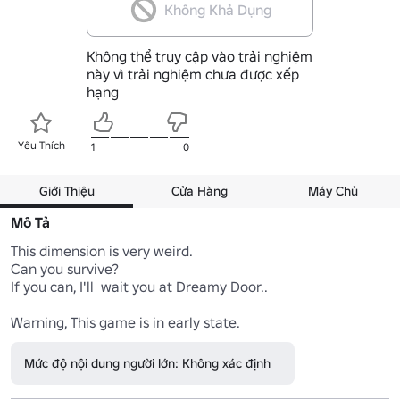
Không Khả Dụng
Không thể truy cập vào trải nghiệm
này vì trải nghiệm chưa được xếp
hạng
Yêu Thích
1
0
Giới Thiệu
Cửa Hàng
Máy Chủ
Mô Tả
This dimension is very weird.

Can you survive?

If you can, I'll  wait you at Dreamy Door..

Warning, This game is in early state.
Mức độ nội dung người lớn: Không xác định