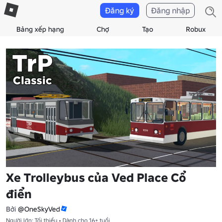
Đăng ký
Đăng nhập
Bảng xếp hạng
Chợ
Tạo
Robux
Xe Trolleybus của Ved Place Cổ
điển
Bởi
@OneSkyVed
Người lớn: Tối thiểu • Dành cho 16+ tuổi