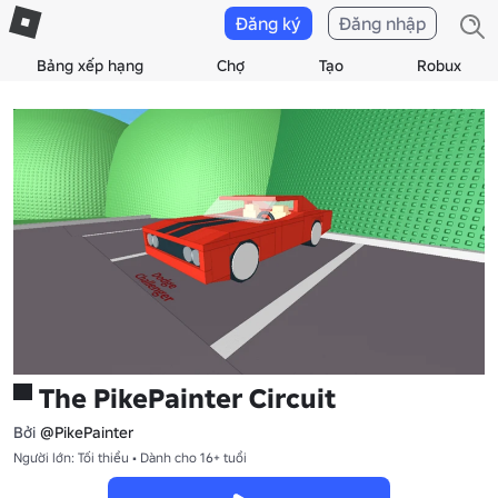
Đăng ký
Đăng nhập
Bảng xếp hạng
Chợ
Tạo
Robux
▀ The PikePainter Circuit
Bởi
@PikePainter
Người lớn: Tối thiểu • Dành cho 16+ tuổi