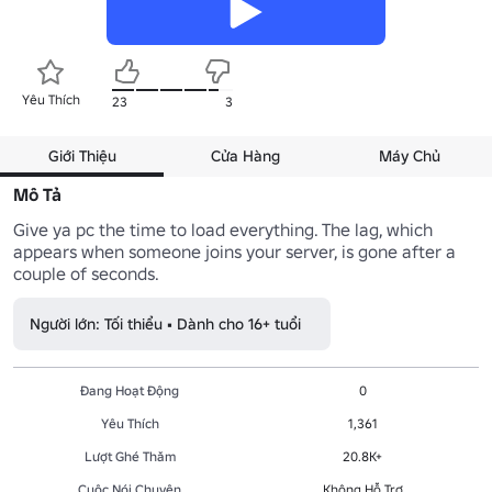
Yêu Thích
23
3
Giới Thiệu
Cửa Hàng
Máy Chủ
Mô Tả
Give ya pc the time to load everything. The lag, which 
appears when someone joins your server, is gone after a 
couple of seconds.
Người lớn: Tối thiểu • Dành cho 16+ tuổi
Đang Hoạt Động
0
Yêu Thích
1,361
Lượt Ghé Thăm
20.8K+
Cuộc Nói Chuyện
Không Hỗ Trợ