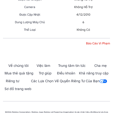
Camera
Không Hỗ Trợ
Được Cập Nhật
4/12/2010
Dung Lượng Máy Chủ
6
Thể Loại
Không Có
Báo Cáo Vi Phạm
Về chúng tôi
Việc làm
Trung tâm tin tức
Cha mẹ
Mua thẻ quà tặng
Trợ giúp
Điều khoản
Khả năng truy cập
Riêng tư
Các Lựa Chọn Về Quyền Riêng Tư Của Bạn
Sơ đồ trang web
©2026 Roblox Corporation. Roblox, logo Roblox và Powering Imagination là các nhãn hiệu đã đăng ký và chưa