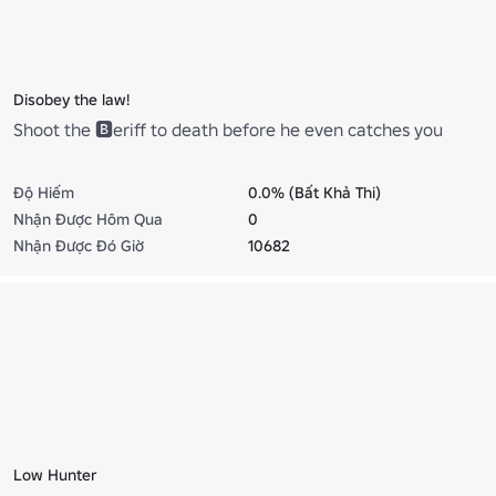
Disobey the law!
Shoot the 🅱eriff to death before he even catches you
Độ Hiếm
0.0% (Bất Khả Thi)
Nhận Được Hôm Qua
0
Nhận Được Đó Giờ
10682
Low Hunter