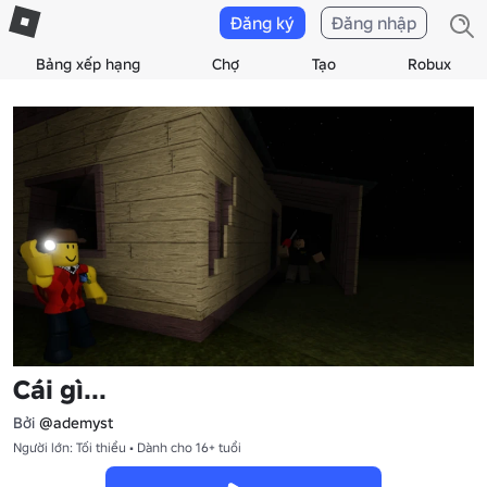
Đăng ký
Đăng nhập
Bảng xếp hạng
Chợ
Tạo
Robux
Cái gì...
Bởi
@ademyst
Người lớn: Tối thiểu • Dành cho 16+ tuổi