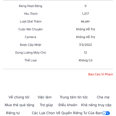
Đang Hoạt Động
0
Yêu Thích
1,217
Lượt Ghé Thăm
46.6K+
Cuộc Nói Chuyện
Không Hỗ Trợ
Camera
Không Hỗ Trợ
Được Cập Nhật
7/3/2022
Dung Lượng Máy Chủ
12
Thể Loại
Không Có
Báo Cáo Vi Phạm
Về chúng tôi
Việc làm
Trung tâm tin tức
Cha mẹ
Mua thẻ quà tặng
Trợ giúp
Điều khoản
Khả năng truy cập
Riêng tư
Các Lựa Chọn Về Quyền Riêng Tư Của Bạn