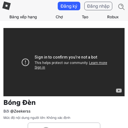
Đăng ký
Đăng nhập
Bảng xếp hạng
Chợ
Tạo
Robux
Bóng Đèn
Bởi
@Zeekerss
Mức độ nội dung người lớn: Không xác định