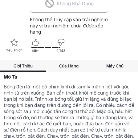
Không Khả Dụng
Không thể truy cập vào trải nghiệm
này vì trải nghiệm chưa được xếp
hạng
Yêu Thích
14K+
2,743
Giới Thiệu
Cửa Hàng
Máy Chủ
Mô Tả
Bóng đèn là một bộ phim kinh dị tâm lý mãnh liệt với góc 
nhìn từ trên xuống. Bạn cần thoát khỏi mê cung trước khi 
bạn bị nó bắt. Tránh xa bóng tối, giữ im lặng và đừng bị lạc 
trong khi bạn đang trên đường đến lối ra. Có nhiều cách để 
sống sót sau mỗi cuộc tấn công từ thứ đó. Mặc dù, hầu hết 
trong số đó, nó thường sẽ tìm ra những gì bạn đang làm, và 
tìm một cách khác để giết bạn, hoặc đưa bạn đến gần với 
sự điên rồ hơn. Cách duy nhất bạn có thể tự cứu mình là 
chạy, trốn, bật đèn. Chạy, trốn, bật đèn. Chạy, trốn, bật đèn. 