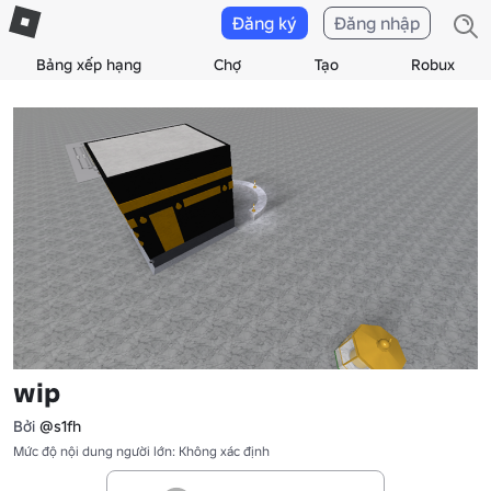
Đăng ký
Đăng nhập
Bảng xếp hạng
Chợ
Tạo
Robux
wip
Bởi
@s1fh
Mức độ nội dung người lớn: Không xác định