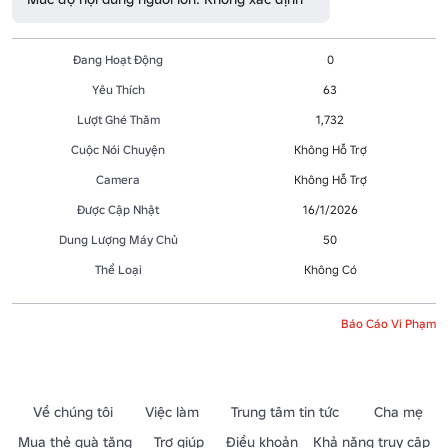
Đang Hoạt Động
0
Yêu Thích
63
Lượt Ghé Thăm
1,732
Cuộc Nói Chuyện
Không Hỗ Trợ
Camera
Không Hỗ Trợ
Được Cập Nhật
16/1/2026
Dung Lượng Máy Chủ
50
Thể Loại
Không Có
Báo Cáo Vi Phạm
Về chúng tôi
Việc làm
Trung tâm tin tức
Cha mẹ
Mua thẻ quà tặng
Trợ giúp
Điều khoản
Khả năng truy cập