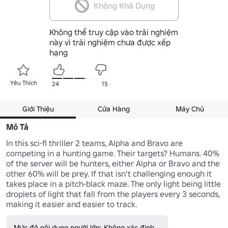
Không Khả Dụng
Không thể truy cập vào trải nghiệm
này vì trải nghiệm chưa được xếp
hạng
Yêu Thích
24
15
Giới Thiệu
Cửa Hàng
Máy Chủ
Mô Tả
In this sci-fi thriller 2 teams, Alpha and Bravo are 
competing in a hunting game. Their targets? Humans. 40% 
of the server will be hunters, either Alpha or Bravo and the 
other 60% will be prey. If that isn't challenging enough it 
takes place in a pitch-black maze. The only light being little 
droplets of light that fall from the players every 3 seconds, 
making it easier and easier to track.
Mức độ nội dung người lớn: Không xác định