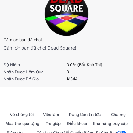
Cảm ơn bạn đã chơi!
Cảm ơn bạn đã chơi Dead Square!
Độ Hiếm
0.0% (Bất Khả Thi)
Nhận Được Hôm Qua
0
Nhận Được Đó Giờ
16344
Về chúng tôi
Việc làm
Trung tâm tin tức
Cha mẹ
Mua thẻ quà tặng
Trợ giúp
Điều khoản
Khả năng truy cập
Riêng tư
Các Lựa Chọn Về Quyền Riêng Tư Của Bạn