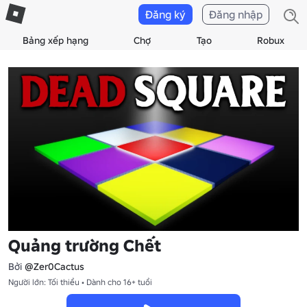
Đăng ký
Đăng nhập
Bảng xếp hạng
Chợ
Tạo
Robux
Quảng trường Chết
Bởi
@Zer0Cactus
Người lớn: Tối thiểu • Dành cho 16+ tuổi