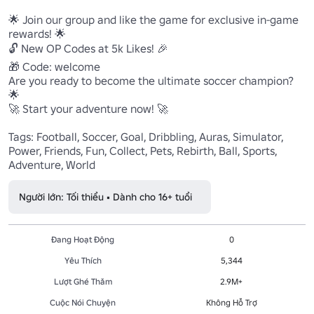
🌟 Join our group and like the game for exclusive in-game 
rewards! 🌟

🔓 New OP Codes at 5k Likes! 🎉

🎁 Code: welcome

Are you ready to become the ultimate soccer champion? 
🌟

🚀 Start your adventure now! 🚀

Tags: Football, Soccer, Goal, Dribbling, Auras, Simulator, 
Power, Friends, Fun, Collect, Pets, Rebirth, Ball, Sports, 
Adventure, World
Người lớn: Tối thiểu • Dành cho 16+ tuổi
Đang Hoạt Động
0
Yêu Thích
5,344
Lượt Ghé Thăm
2.9M+
Cuộc Nói Chuyện
Không Hỗ Trợ