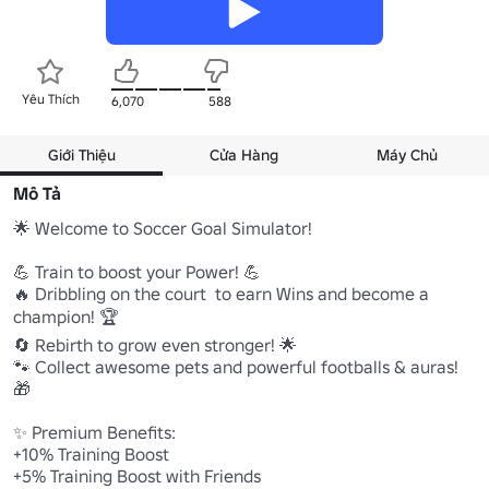
Yêu Thích
6,070
588
Giới Thiệu
Cửa Hàng
Máy Chủ
Mô Tả
🌟 Welcome to Soccer Goal Simulator! 

💪 Train to boost your Power! 💪

🔥 Dribbling on the court  to earn Wins and become a 
champion! 🏆

🔄 Rebirth to grow even stronger! 🌟

🐾 Collect awesome pets and powerful footballs & auras! 
🎁

✨ Premium Benefits:

+10% Training Boost

+5% Training Boost with Friends
