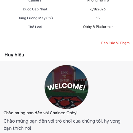
Camera
Không Hỗ Trợ
Được Cập Nhật
6/8/2026
Dung Lượng Máy Chủ
15
Obby & Platformer
Thể Loại
Báo Cáo Vi Phạm
Huy hiệu
Chào mừng bạn đến với Chained Obby!
Chào mừng bạn đến với trò chơi của chúng tôi, hy vọng
bạn thích nó!