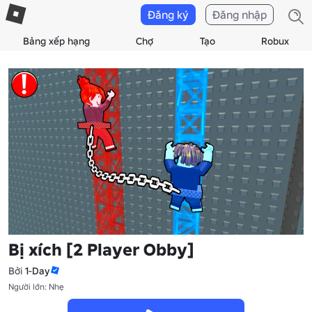
Đăng ký
Đăng nhập
Bảng xếp hạng
Chợ
Tạo
Robux
Bị xích [2 Player Obby]
Bởi
1-Day
Người lớn: Nhẹ