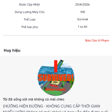
Được Cập Nhật
25/4/2026
Dung Lượng Máy Chủ
100
Survival
Thể Loại
1 vs All
Thể loại phụ
Báo Cáo Vi Phạm
Huy hiệu
Tôi đã sống sót mà không có mái chèo
(HƯỚNG HIỆN ĐƯỜNG - KHÔNG CUNG CẤP THỜI GIAN
NHIỀU HƠN) Không có mái chèo! và bạn vẫn đến được cuối