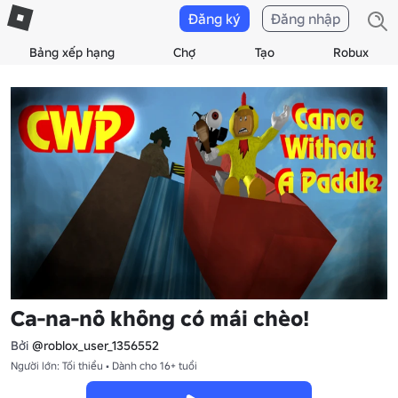
Đăng ký
Đăng nhập
Bảng xếp hạng
Chợ
Tạo
Robux
Ca-na-nô không có mái chèo!
Bởi
@roblox_user_1356552
Người lớn: Tối thiểu • Dành cho 16+ tuổi