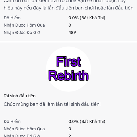
Cảm ơn bạn đã kiểm tra trò chơi! Bạn sẽ nhận được huy
hiệu này nếu đây là lần đầu tiên bạn chơi hoặc lần đầu tiên
bạn chơi kể từ khi huy hiệu này được thêm vào ngày
Độ Hiếm
0.0% (Bất Khả Thi)
09/03/2024
Nhận Được Hôm Qua
0
Nhận Được Đó Giờ
489
Tái sinh đầu tiên
Chúc mừng bạn đã làm lần tái sinh đầu tiên!
Độ Hiếm
0.0% (Bất Khả Thi)
Nhận Được Hôm Qua
0
Nhận Được Đó Giờ
2