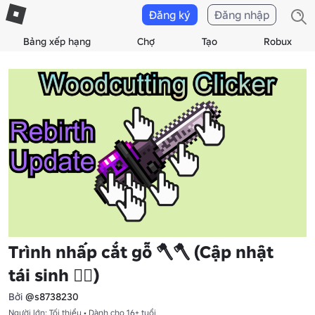
Đăng ký
Đăng nhập
Bảng xếp hạng
Chợ
Tạo
Robux
Trình nhấp cắt gỗ 🪓🪓 (Cập nhật
tái sinh 🐦‍🔥)
Bởi
@s8738230
Người lớn: Tối thiểu • Dành cho 16+ tuổi