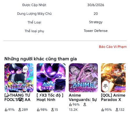
Được Cập Nhật
30/6/2026
Dung Lượng Máy Chủ
20
Strategy
Thể Loại
Tower Defense
Thể loại phụ
Báo Cáo Vi Phạm
Những người khác cũng tham gia
[🤹THÁNG TƯ
[ ⚡️X3 Tốc độ ]
Anime
[QOL] Anime
FOOL'S🤡] AA
Hoạt hình
Vanguards: Sự
Paradox X
ngược lại
kiện tiêu diệt
96%
Pt. 2
91%
289
98%
15
13.2K
95%
132