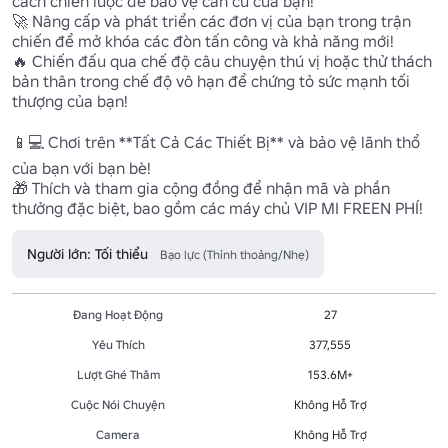
cách chiến lược để bảo vệ căn cứ của bạn!

🚀 Nâng cấp và phát triển các đơn vị của bạn trong trận 
chiến để mở khóa các đòn tấn công và khả năng mới!

🔥 Chiến đấu qua chế độ câu chuyện thú vị hoặc thử thách 
bản thân trong chế độ vô hạn để chứng tỏ sức mạnh tối 
thượng của bạn!

📱💻 Chơi trên **Tất Cả Các Thiết Bị** và bảo vệ lãnh thổ 
của bạn với bạn bè!

🎁 Thích và tham gia cộng đồng để nhận mã và phần 
thưởng đặc biệt, bao gồm các máy chủ VIP MI FREEN PHÍ!
Người lớn: Tối thiểu
Bạo lực (Thỉnh thoảng/Nhẹ)
Đang Hoạt Động
27
Yêu Thích
377,555
Lượt Ghé Thăm
153.6M+
Cuộc Nói Chuyện
Không Hỗ Trợ
Camera
Không Hỗ Trợ