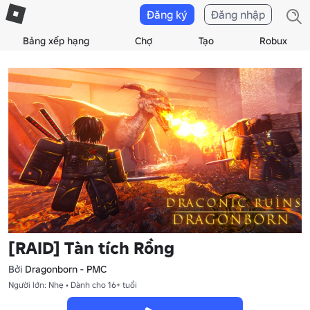
Đăng ký
Đăng nhập
Bảng xếp hạng
Chợ
Tạo
Robux
[RAID] Tàn tích Rồng
Bởi
Dragonborn - PMC
Người lớn: Nhẹ • Dành cho 16+ tuổi