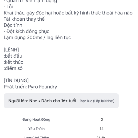
- Quản trị viên lạm dụng

- Lỗi

Khai thác, gây độc hại hoặc bất kỳ hình thức thoái hóa nào

Tài khoản thay thế

Độc tính

- Đột kích đồng phục

Lạm dụng 300ms / lag liên tục

[LỆNH]

:bắt đầu

:kết thúc

:điểm số

[TÍN DỤNG]

Phát triển: Pyro Foundry
Người lớn: Nhẹ • Dành cho 16+ tuổi
Bạo lực (Lặp lại/Nhẹ)
Đang Hoạt Động
0
Yêu Thích
14
Lượt Ghé Thăm
31.4K+