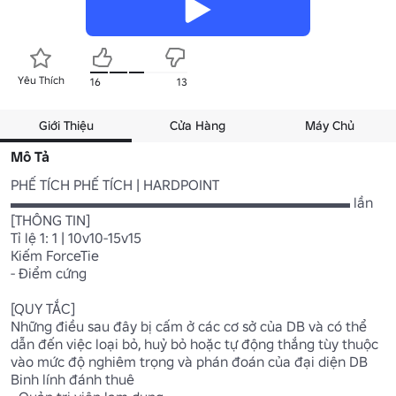
Yêu Thích
16
13
Giới Thiệu
Cửa Hàng
Máy Chủ
Mô Tả
PHẾ TÍCH PHẾ TÍCH | HARDPOINT

▬▬▬▬▬▬▬▬▬▬▬▬▬▬▬▬▬▬▬▬▬▬▬▬ lần

[THÔNG TIN]

Tỉ lệ 1: 1 | 10v10-15v15

Kiếm ForceTie

- Điểm cứng

[QUY TẮC]

Những điều sau đây bị cấm ở các cơ sở của DB và có thể 
dẫn đến việc loại bỏ, huỷ bỏ hoặc tự động thắng tùy thuộc 
vào mức độ nghiêm trọng và phán đoán của đại diện DB

Binh lính đánh thuê
