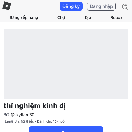
Đăng ký
Đăng nhập
Bảng xếp hạng
Chợ
Tạo
Robux
thí nghiệm kinh dị
Bởi
@skyflare30
Người lớn: Tối thiểu • Dành cho 16+ tuổi