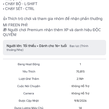
• CHẠY BỘ - L-SHIFT

• CHẠY SÉT - CTRL

👍 Thích trò chơi và tham gia nhóm để nhận phần thưởng 
MI FREEN PHÍ!

🎁 Người chơi Premium nhận thêm XP và danh hiệu ĐỘC 
QUYỀN!
Người lớn: Tối thiểu • Dành cho 16+ tuổi
Bạo lực (Thỉnh
thoảng/Nhẹ)
Đang Hoạt Động
1
Yêu Thích
70,815
Lượt Ghé Thăm
2.1M+
Cuộc Nói Chuyện
Không Hỗ Trợ
Camera
Không Hỗ Trợ
Được Cập Nhật
9/8/2026
Dung Lượng Máy Chủ
14