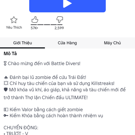
Yêu Thích
57K+
2,599
Giới Thiệu
Cửa Hàng
Máy Chủ
Mô Tả
🎖️ Chào mừng đến với Battle Divers!

🔥 Đánh bại lũ zombie để cứu Trái Đất!

💥 Chỉ huy tàu chiến của bạn và sử dụng Killstreaks!

🛡️ Mở khóa vũ khí, áo giáp, khả năng và tàu chiến mới để 
trở thành Thợ lặn Chiến đấu ULTIMATE!

💵 Kiếm Valor bằng cách giết zombie

🔑 Kiếm Khóa bằng cách hoàn thành nhiệm vụ

CHUYỂN ĐỘNG:

• TRƯỢT - V
