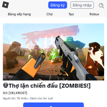
Đăng ký
Đăng nhập
Bảng xếp hạng
Chợ
Tạo
Robux
💀Thợ lặn chiến đấu [ZOMBIES!]
Bởi
[VELKROST]
Người lớn: Tối thiểu • Dành cho 16+ tuổi