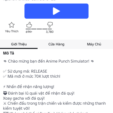
Yêu Thích
69K+
3,780
Giới Thiệu
Cửa Hàng
Máy Chủ
Mô Tả
👊 Chào mừng bạn đến Anime Punch Simulator! 👊

✅ Sử dụng mã: RELEASE

✅ Mã mới ở mức 70K lượt thích!

⚡ Nhấn để nhận năng lượng!

🥷 Đánh bại lũ quái vật để nhận đá quý!

Xoay gacha với đá quý!

⚔️ Chiến đấu trong trận chiến và kiếm được những thanh 
kiếm tuyệt vời!
