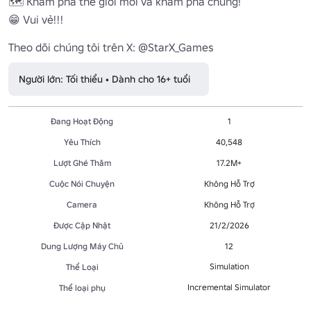
🗺️ Khám phá thế giới mới và khám phá chúng!

😁 Vui vẻ!!!

Theo dõi chúng tôi trên X: @StarX_Games
Người lớn: Tối thiểu • Dành cho 16+ tuổi
Đang Hoạt Động
1
Yêu Thích
40,548
Lượt Ghé Thăm
17.2M+
Cuộc Nói Chuyện
Không Hỗ Trợ
Camera
Không Hỗ Trợ
Được Cập Nhật
21/2/2026
Dung Lượng Máy Chủ
12
Simulation
Thể Loại
Incremental Simulator
Thể loại phụ