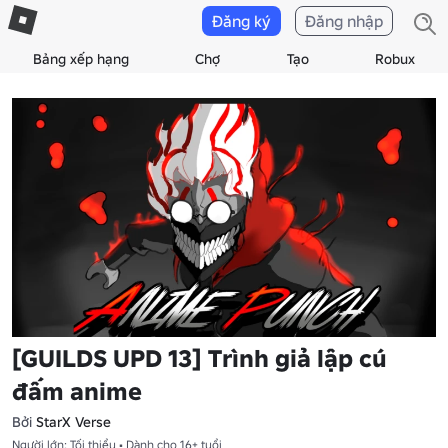
Đăng ký
Đăng nhập
Bảng xếp hạng
Chợ
Tạo
Robux
[GUILDS UPD 13] Trình giả lập cú
đấm anime
Bởi
StarX Verse
Người lớn: Tối thiểu • Dành cho 16+ tuổi